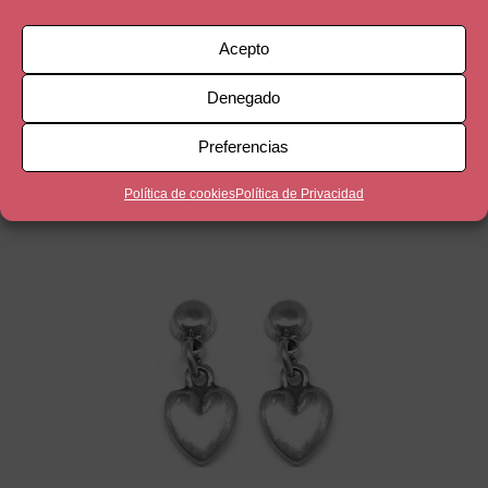
Acepto
AMATISTA
Denegado
14,90
€
Preferencias
Política de cookies
Política de Privacidad