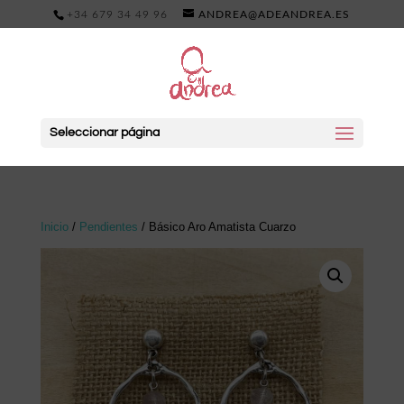
+34 679 34 49 96
ANDREA@ADEANDREA.ES
Seleccionar página
Inicio
/
Pendientes
/ Básico Aro Amatista Cuarzo