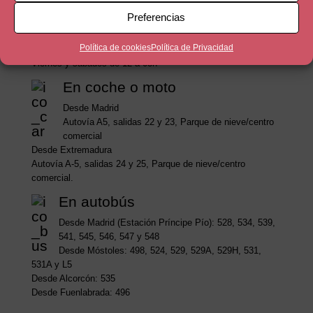
cerrada.
Preferencias
Zona ocio y restauración:
Política de cookies
Política de Privacidad
De domingo a jueves de 10 a 01h
Viernes y sábados de 12 a 03h
En coche o moto
Desde Madrid
Autovía A5, salidas 22 y 23, Parque de nieve/centro
comercial
Desde Extremadura
Autovía A-5, salidas 24 y 25, Parque de nieve/centro
comercial.
En autobús
Desde Madrid (Estación Príncipe Pío): 528, 534, 539,
541, 545, 546, 547 y 548
Desde Móstoles: 498, 524, 529, 529A, 529H, 531,
531A y L5
Desde Alcorcón: 535
Desde Fuenlabrada: 496