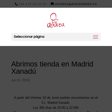
+34 679 34 49 96
ANDREA@ADEANDREA.ES
Seleccionar página
Abrimos tienda en Madrid
Xanadú
Jun 5, 2016
A partir del Viernes 10 de Junio podrás encontrarnos en el
Cc. Madrid Xanadú.
Los 365 días de 10:00 a 22:00h