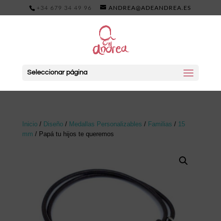
+34 679 34 49 96
ANDREA@ADEANDREA.ES
Seleccionar página
Inicio
/
Diseño
/
Medallas Personalizables
/
Familias
/
15
mm
/ Papá tu hijos te queremos