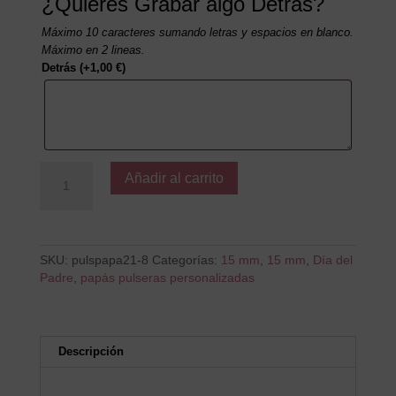
¿Quieres Grabar algo Detrás?
Máximo 10 caracteres sumando letras y espacios en blanco.
Máximo en 2 lineas.
Detrás
(+
1,00
€
)
Papá
Añadir al carrito
tu
hijos
te
queremos
cantidad
SKU:
pulspapa21-8
Categorías:
15 mm
,
15 mm
,
Día del
Padre
,
papás pulseras personalizadas
Descripción